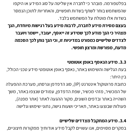
בפלטפורמה
.
מובהר כי לחברה אין שליטה על סוג המידע או היקפו
שהמשתמש בוחר לשתף בשדות חופשיים, והאחריות לתוכן הנמסר
בשדות אלו מוטלת על המשתמש בלבד
.
בעצם מסירת מידע לחברה, לרבות מידע בעל רגישות מיוחדת, הנך
מצהיר כי הנך מודע לכך שמידע זה ייאסף, יעובד, יישמר ויועבר
לצדדים שלישיים כמפורט במדיניות זו, וכי הנך נותן לכך הסכמה
מדעת, מפורשת ומרצון חופשי
.
3.3. מידע הנאסף באופן אוטומטי
בעת הגלישה והשימוש באתר, נאסף באופן אוטומטי מידע טכני הכולל,
בין היתר:
כתובת פרוטוקול אינטרנט (
IP
), סוג הדפדפן וגרסתו, מערכת ההפעלה
של המכשיר, מזהי מכשיר, שפת הדפדפן, עמודים שנצפו באתר, משך
השהייה באתר ובדפים השונים, מקור ההגעה לאתר (אתר מפנה),
פעולות שבוצעו באתר, תאריכי ושעות גישה, נתוני שימוש וגלישה
3.4.
מידע המתקבל מצדדים שלישיים
במקרים מסוימים, אנו עשויים לקבל מידע אודותיך ממקורות חיצוניים,