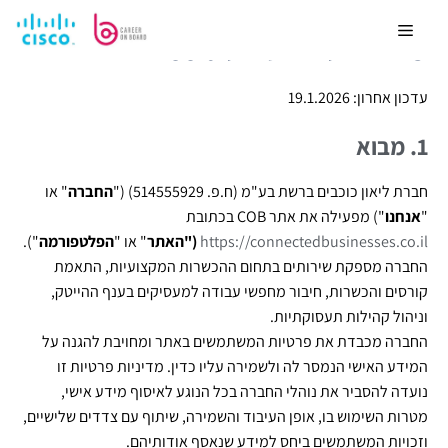
מדיניות פרטיות cob
עדכון אחרון: 19.1.2026
1. מבוא
חברת ליאון כוכבים ברשת בע"מ (ח.פ.
514555929
) ("
החברה
" או
"
אנחנו
") מפעילה את אתר COB בכתובת
https://connectedbusinesses.co.il
("האתר
" או "
הפלטפורמה
").
החברה מספקת שירותים בתחום ההכשרות המקצועיות, התאמת
קורסים והכשרות, חיבור מחפשי עבודה למעסיקים בענף ההייטק,
וניהול קהילות תעסוקתיות.
החברה מכבדת את פרטיות המשתמשים באתר ומחויבת להגנה על
המידע האישי הנמסר לה ולשמירה עליו כדין. מדיניות פרטיות זו
נועדה להסביר את נוהלי החברה בכל הנוגע לאיסוף מידע אישי,
מטרות השימוש בו, אופן העיבוד והשמירה, שיתוף עם צדדים שלישיים,
וזכויות המשתמשים ביחס למידע שנאסף אודותיהם.