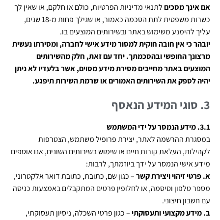
אם אינך מסכים
לתנאי מדיניות הפרטיות, כולם או חלקם, או שאין לך
כשרות משפטית לתת הסכמה כאמור, או שגילך פחות מ-18 שנים,
עליך להימנע משימוש באתר ובשירותים המוצעים בו.
יובהר כי אין חובה חוקית למסור מידע אישי לחברה, ומסירתו נעשית
מרצונך החופשי ובהסכמתך. יחד עם זאת, חלק מהשירותים
המוצעים באתר מחייבים מסירת מידע מסוים, אשר בלעדיו לא ניתן
יהיה לספק את השירותים האמורים או שרמת השירות תיפגע.
3.
סוגי המידע הנאסף
3.1. מידע הנמסר על ידי המשתמש
במסגרת ההרשמה לאתר, יצירת פרופיל משתמש, הצטרפות
לקהילות, העלאת קורות חיים או שימוש בשירותים השונים, אנו אוספים
מידע אישי הנמסר על ידך ביוזמתך, לרבות:
א. פרטי זיהוי ויצירת קשר
– כגון שם, כתובת, כתובת דואר אלקטרוני,
מספר טלפון וסיסמה, או לחלופין פרטים המתקבלים באמצעות כניסה
עם חשבון חיצוני.
ב. מידע מקצועי ותעסוקתי
– כגון פרטי השכלה, ניסיון תעסוקתי,