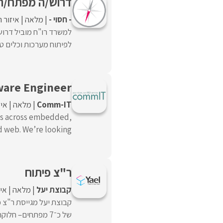
דרוש/ה מפתח/ת ת
- חסוי -
מלאה
איזור 
לפיתוח מערכות וכלים טכ
ware Engineer
Comm-IT
מלאה
איז
nts across embedded,
eb. We’re looking ...
ר"צ פיתוח
קבוצת יעל
מלאה
איז
קבוצת יעל מגייסת ר"צ פ
של כ־7 מפתחים– חלוקת משימות ומעקב ...