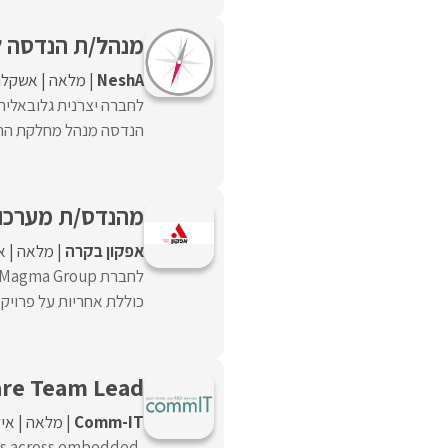
מנהל/ת הנדסה לחב‎רה גלובאלית בתחום הבטחו
NeshA
מלאה
אשקלון
לחברה יצרנית גלובאלית
הנדסה מנהל מחלקת ההנד
מהנדס/ת מערכו
אפקון בקרה
מלאה
א
כוללת אחריות על פרויקטים
re Team Lead
Comm-IT
מלאה
איז
nts across embedded,