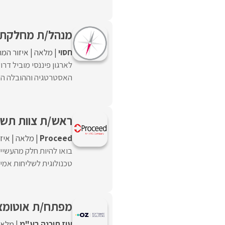
מנהל/ת מחלקת ata & AI
חסוי
מלאה
איזור המר
האסטרטגיה וההובלה המק
ראש/ת צוות תשתיות Streaming – Kafka
Proceed‏
מלאה
איז
בואו להיות חלק מהעשיי
טכנולוגית לשליחות אמית
מפתח/ת אוטומציה Infra & Testing
עוז תוכנה בע"מ
מלאה