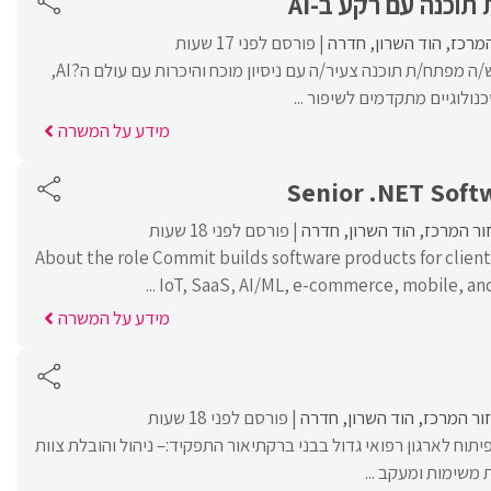
וכנה עם רקע ב-AI
המרכז
הוד השרון
חדרה
פורסם לפני 17 שעות
למשרד רו"ח מוביל דרוש/ה מפתח/ת תוכנה צעיר/ה עם ניסיון מוכח והיכרות עם עולם ה?AI,
נולוגיים מתקדמים לשיפור ...
מידע על המשרה
Senior .NET Soft
ור המרכז
הוד השרון
חדרה
פורסם לפני 18 שעות
About the role Commit builds software products for clie
IoT, SaaS, AI/ML, e-commerce, mobile, and w
מידע על המשרה
ור המרכז
הוד השרון
חדרה
פורסם לפני 18 שעות
יתוח לארגון רפואי גדול בבני ברקתיאור התפקיד:– ניהול והובלת צוות