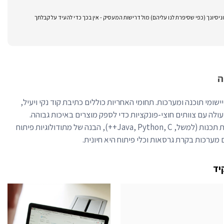
סיונך (כפי שסיפרת לנו עליהם) מול דרישות המעסיק - אין בכך כדי להעיד על קבלתך
ה
ומי תוכנה ומערכות. תחומי האחריות כוללים כתיבת קוד נקי ויעיל,
פעולה עם צוותים חוצי-פונקציות כדי לספק מוצרים באיכות גבוהה.
מיומנויות מפתח כוללות שליטה בשפות תכנות (למשל, Java, Python, C++), הבנה של מתודולוגיות פיתוח
ם מערכות בקרת גרסאות וכלי פיתוח היא חיונית.
יד