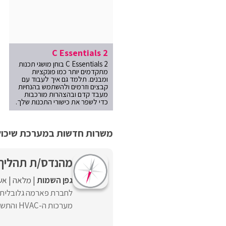
C Essentials 2
C Essentials 2 בוחן מושגי תכנות
מתקדמים יותר כמו פונקציות
ומבנים. תלמד גם איך לעבוד עם
קבצים וזרמים ולהשתמש בהנחיות
מעבד קדם ובהצהרות מורכבות
כדי לשפר את כישורי התכנות שלך.
משרות חדשות במערכת שיכולו
מהנדס/ת תהליך HVAC לחברת פארמ
גפן השמות
מלאה
אש
לחברת פארמה גלובלית 
מערכות ה-HVAC והתשתיות. מה בתפקיד? הובלת פרויקטים הנדסיים משלב ...