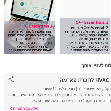
C++ Essentials 2
C Essentials 1
C++ Essentials 2 מלמד את
הניגוד בין מתודולוגיות פרוצדורות
שפת התכנות C מהווה את הליבה
לתכנות מונחה עצמים (OOP),
של מערכות הפעלה, מסדי נתונים
מבני מחלקות, תורשה
ומנועי משחק חדישים. מוערך
ופולימורפיזם. תלמדו גם מושגים
בזכות המהירות, היעילות
מתקדמים כמו חריגים, עומס יתר
והרבגוניות שלה, C היא אחת
של מפעילים וסוגים מסופרים.
משפות התכנות המבוססות ביותר.
ת לעניין אותך
ה
קלון
באר שבע
יבנה
פורסם לפני 14 שעות
מובילה דרוש/ה מהנדס/ת תהליך להובלת פרויקטים הנדסיים בתחום
מידע על המשרה