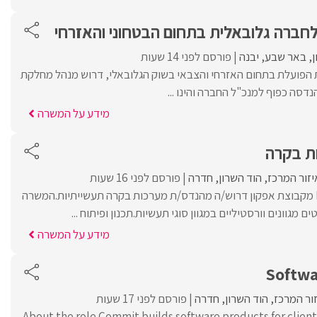
ני והאזרחי
באר שבע
יבנה
פורסם לפני 14 שעות
 הפועלת בתחום האזרחי והצבאי בשוק הגלובאלי, דרוש מנהל מחלקת
סה כפוף למנכ"ל החברה והינו ...
מידע על המשרה
ת בקרה
יזור המרכז
הוד השרון
חדרה
פורסם לפני 16 שעות
לחברת Magma Group מקבוצת אפקון דרוש/ה מהנדס/ת מערכות בקרה תעשייתיות.המשרה
 מגוונים וורסטיליים במגוון סוגי תעשיות.תכנון ופיתוח ...
מידע על המשרה
Softwa
ור המרכז
הוד השרון
חדרה
פורסם לפני 17 שעות
About the role Commit builds software products for clie