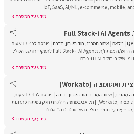
IoT, SaaS, AI/ML, e-commerce, mobile, and w
מידע על המשרה
Fu
QP
מלאה
איזור המרכז
הוד השרון
חדרה
פורסם לפני 17 שעות
לחברת טכנולוגיה מובילה דרוש/ה מפתח/ת AI Agents ו-Full Stack לתפקיד חדשני הכולל
..
מידע על המשרה
אוטומציה (Workato)
דה מהבית
איזור המרכז
הוד השרון
חדרה
פורסם לפני 17 שעות
מפתח.ת אינטגרציות ואוטומציה (Workato) | תל אביבמחפש.ת לקחת חלק בפיתוח פתרונות
שפיעים על תהליכי הליבה של ארגון גדול?אנחנו ...
מידע על המשרה