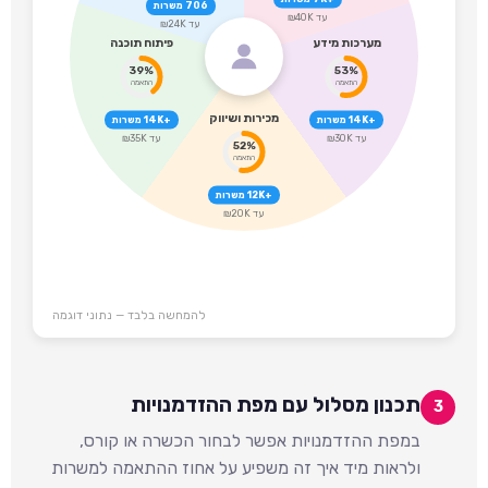
706 משרות
עד ₪40K
עד ₪24K
מערכות מידע
פיתוח תוכנה
39%
53%
התאמה
התאמה
מכירות ושיווק
+14K משרות
+14K משרות
עד ₪30K
עד ₪35K
52%
התאמה
+12K משרות
עד ₪20K
להמחשה בלבד — נתוני דוגמה
תכנון מסלול עם מפת ההזדמנויות
3
במפת ההזדמנויות אפשר לבחור הכשרה או קורס,
ולראות מיד איך זה משפיע על אחוז ההתאמה למשרות