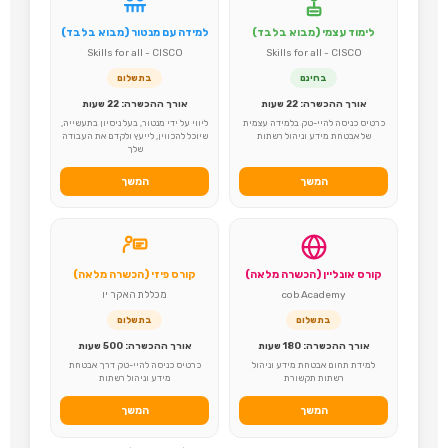
לימוד עצמי (מבוא בלבד)
למידה עם מנטור (מבוא בלבד)
Skills for all - CISCO
Skills for all - CISCO
בחינם
בתשלום
אורך ההכשרה: 22 שעות
אורך ההכשרה: 22 שעות
כרטיס כניסה להיי-טק בלמידה עצמית
ליווי על ידי מנטור, בעל ניסיון בתעשייה,
של אבטחת מידע וניהול רשתות
שיוכל להכווין, לייעץ ולקדם את העבודה
שלך
המשך
המשך
קורס אונליין (הכשרה מלאה)
קורס פיזי (הכשרה מלאה)
cob Academy
מכללת האקר יו
בתשלום
בתשלום
אורך ההכשרה: 180 שעות
אורך ההכשרה: 500 שעות
למידת תחום אבטחת מידע וניהול
כרטיס כניסה להיי-טק דרך אבטחת
רשתות תקשורת
מידע וניהול רשתות
המשך
המשך