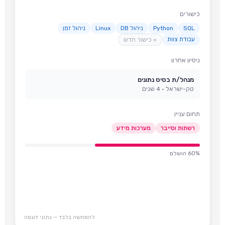
כישורים
SQL
Python
ניהול DB
Linux
ניהול זמן
עבודת צוות
+ כישור חדש
ניסיון אחרון
מנהל/ת בסיס נתונים
טק-ישראל · 4 שנים
תחום עניין
רשתות וסייבר
מערכות מידע
60% הושלם
להמחשה בלבד — נתוני דוגמה